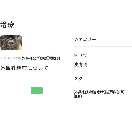
治療
カテゴリー
すべて
外鼻孔狭窄
治療
犬
症例
2024.10.04
皮膚科
外鼻孔狭窄について
タグ
1
外鼻孔狭窄
治療
犬
猫
画像診断
症例