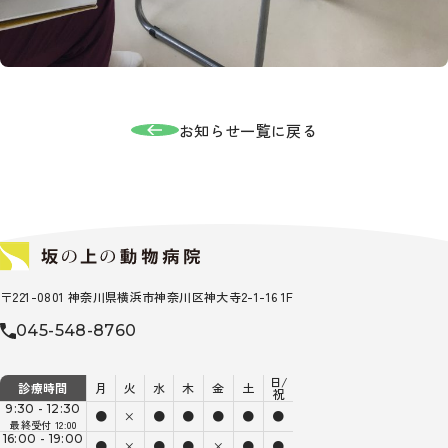
お知らせ一覧に戻る
〒221-0801 神奈川県横浜市神奈川区神大寺2-1-16 1F
045-548-8760
日/
診療時間
月
火
水
木
金
土
祝
9:30 - 12:30
●
×
●
●
●
●
●
最終受付 12:00
16:00 - 19:00
●
×
●
●
×
●
●