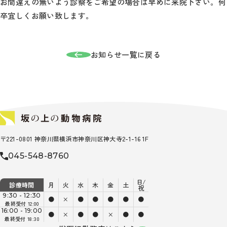
お間違えの無いよう診察をご希望の場合は早めに来院下さい。何
卒宜しくお願い致します。
お知らせ一覧に戻る
〒221-0801 神奈川県横浜市神奈川区神大寺2-1-16 1F
045-548-8760
日/
診療時間
月
火
水
木
金
土
祝
9:30 - 12:30
●
×
●
●
●
●
●
最終受付 12:00
16:00 - 19:00
●
×
●
●
×
●
●
最終受付 18:30