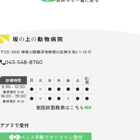
〒221-0801 神奈川県横浜市神奈川区神大寺2-1-16 1F
045-548-8760
日/
診療時間
月
火
水
木
金
土
祝
9:30 - 12:30
●
×
●
●
●
●
●
最終受付 12:00
16:00 - 19:00
●
×
●
●
×
●
●
最終受付 18:30
獣医師勤務表はこちら
アプリで受付
ペット手帳でオンライン受付