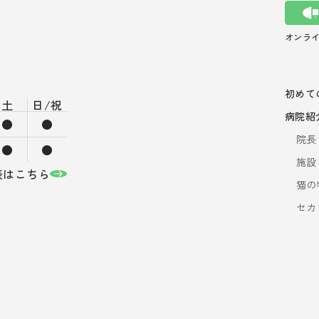
オンライン
初めて
土
日/祝
病院紹
●
●
院長
●
●
施設
表はこちら
猫の
セカ