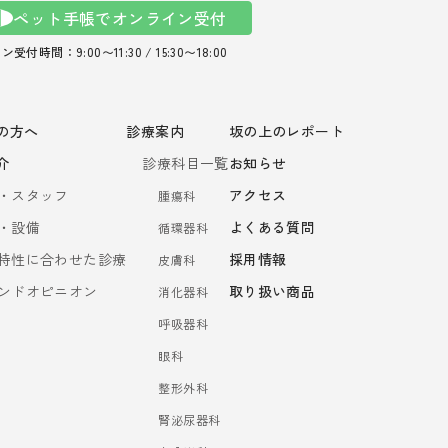
ペット手帳でオンライン受付
受付時間：9:00〜11:30 / 15:30〜18:00
の方へ
診療案内
坂の上のレポート
介
診療科目一覧
お知らせ
・スタッフ
アクセス
腫瘍科
・設備
よくある質問
循環器科
特性に合わせた診療
採用情報
皮膚科
ンドオピニオン
取り扱い商品
消化器科
呼吸器科
眼科
整形外科
腎泌尿器科