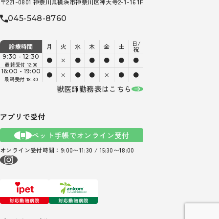
〒221-0801 神奈川県横浜市神奈川区神大寺2-1-16 1F
045-548-8760
日/
診療時間
月
火
水
木
金
土
祝
9:30 - 12:30
●
×
●
●
●
●
●
最終受付 12:00
16:00 - 19:00
●
×
●
●
×
●
●
最終受付 18:30
獣医師勤務表はこちら
アプリで受付
ペット手帳でオンライン受付
オンライン受付時間：9:00〜11:30 / 15:30〜18:00