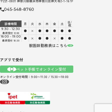
〒221-0801 神奈川県横浜市神奈川区神大寺2-1-16 1F
045-548-8760
日/
診療時間
月
火
水
木
金
土
祝
9:30 - 12:30
●
×
●
●
●
●
●
最終受付 12:00
16:00 - 19:00
●
×
●
●
×
●
●
最終受付 18:30
獣医師勤務表はこちら
アプリで受付
ペット手帳でオンライン受付
オンライン受付時間：9:00〜11:30 / 15:30〜18:00